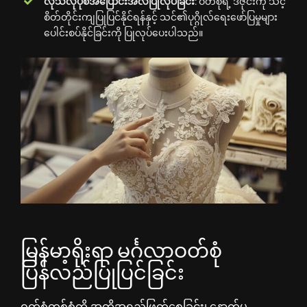
လိုသလိုပုံစံအပြောင်းအလဲပြုလုပ်ခြင်း
: ဝတ်စုံရဲ့ ဒီဇိုင်းကို သင့်
စိတ်တိုင်းကျပြုပြင်နိုင်ရန်နှင့် သင်၏ပုဂ္ဂိုလ်ရေးဖော်ပြမှုများ
ပေါင်းစပ်နိုင်ခြင်းကို ပြုလုပ်ပေးပါသည်။
မြန်မာ့ရိုးရာ မင်္ဂလာဝတ်စုံ
ပြန်လည်ပြုပြင်ခြင်း
ဝတ်စုံတစ်စုံကို အတိုအရှည်ဖြတ်စေခြင်း၊ နောက်မှ