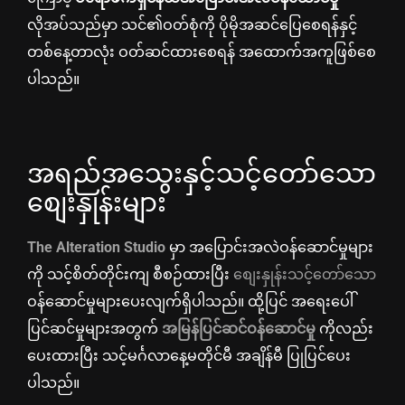
လိုအပ်သည်မှာ သင်၏ဝတ်စုံကို ပိုမိုအဆင်ပြေစေရန်နှင့်
တစ်နေ့တာလုံး ဝတ်ဆင်ထားစေရန် အထောက်အကူဖြစ်စေ
ပါသည်။
အရည်အသွေးနှင့်သင့်တော်သော
စျေးနှုန်းများ
The Alteration Studio
မှာ အပြောင်းအလဲဝန်ဆောင်မှုများ
ကို သင့်စိတ်တိုင်းကျ စီစဉ်ထားပြီး
စျေးနှုန်းသင့်တော်သော
ဝန်ဆောင်မှုများပေးလျက်ရှိပါသည်။ ထို့ပြင် အရေးပေါ်
ပြင်ဆင်မှုများအတွက်
အမြန်ပြင်ဆင်ဝန်ဆောင်မှု
ကိုလည်း
ပေးထားပြီး သင့်မင်္ဂလာနေ့မတိုင်မီ အချိန်မီ ပြုပြင်ပေး
ပါသည်။