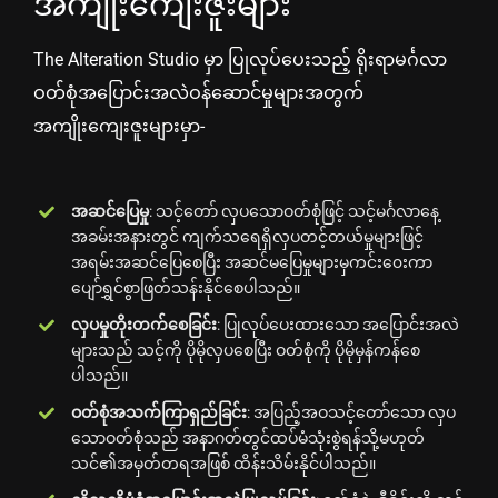
အကျိုးကျေးဇူးများ
The Alteration Studio မှာ ပြုလုပ်ပေးသည့် ရိုးရာမင်္ဂလာ
ဝတ်စုံအပြောင်းအလဲဝန်ဆောင်မှုများအတွက်
အကျိုးကျေးဇူးများမှာ-
အဆင်ပြေမှု
: သင့်တော် လှပသောဝတ်စုံဖြင့် သင့်မင်္ဂလာနေ့
အခမ်းအနားတွင် ကျက်သရေရှိလှပတင့်တယ်မှုများဖြင့်
အရမ်းအဆင်ပြေစေပြီး အဆင်မပြေမှုများမှကင်း၀ေးကာ
ပျော်ရွှင်စွာဖြတ်သန်းနိုင်စေပါသည်။
လှပမှုတိုးတက်စေခြင်း
: ပြုလုပ်ပေးထားသော အပြောင်းအလဲ
များသည် သင့်ကို ပိုမိုလှပစေပြီး ဝတ်စုံကို ပိုမိုမှန်ကန်စေ
ပါသည်။
ဝတ်စုံအသက်ကြာရှည်ခြင်း
: အပြည့်အဝသင့်တော်သော လှပ
သောဝတ်စုံသည် အနာဂတ်တွင်ထပ်မံသုံးစွဲရန်သို့မဟုတ်
သင်၏အမှတ်တရအဖြစ် ထိန်းသိမ်းနိုင်ပါသည်။