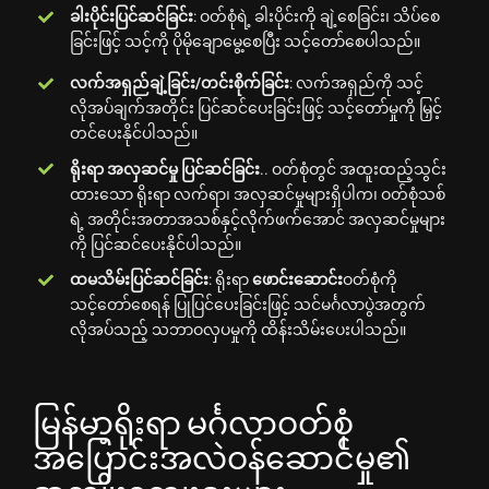
ခါးပိုင်းပြင်ဆင်ခြင်း
: ဝတ်စုံရဲ့ ခါးပိုင်းကို ချဲ့စေခြင်း၊ သိပ်စေ
ခြင်းဖြင့် သင့်ကို ပိုမိုချောမွေ့စေပြီး သင့်တော်စေပါသည်။
လက်အရှည်ချဲ့ခြင်း/တင်းစိုက်ခြင်း
: လက်အရှည်ကို သင့်
လိုအပ်ချက်အတိုင်း ပြင်ဆင်ပေးခြင်းဖြင့် သင့်တော်မှုကို မြှင့်
တင်ပေးနိုင်ပါသည်။
ရိုးရာ အလှဆင်မှု ပြင်ဆင်ခြင်း
.. ဝတ်စုံတွင် အထူးထည့်သွင်း
ထားသော ရိုးရာ လက်ရာ၊ အလှဆင်မှုများရှိပါက၊ ဝတ်စုံသစ်
ရဲ့ အတိုင်းအတာအသစ်နှင့်လိုက်ဖက်အောင် အလှဆင်မှုများ
ကို ပြင်ဆင်ပေးနိုင်ပါသည်။
ထမသိမ်းပြင်ဆင်ခြင်း
: ရိုးရာ
ဖောင်းဆောင်း
ဝတ်စုံကို
သင့်တော်စေရန် ပြုပြင်ပေးခြင်းဖြင့် သင်မင်္ဂလာပွဲအတွက်
လိုအပ်သည့် သဘာဝလှပမှုကို ထိန်းသိမ်းပေးပါသည်။
မြန်မာ့ရိုးရာ မင်္ဂလာဝတ်စုံ
အပြောင်းအလဲဝန်ဆောင်မှု၏