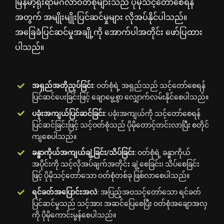
မြန်မာ့ရိုးရာမင်္ဂလာဝတ်စုံများသည် ပိုမိုသင့်တော်စေရန်
အတွက် အမျိုးမျိုးပြင်ဆင်မှုများ လိုအပ်နိုင်ပါသည်။
အခြေခံပြင်ဆင်မှုအချို့ကို အောက်ပါအတိုင်း ဖော်ပြထား
ပါသည်။
အရှည်အတိုညှပ်ခြင်း
: ဝတ်စုံရဲ့ အရှည်သည် သင့်တော်စေရန်
ပြင်ဆင်ပေးခြင်းဖြင့် ချောမွေ့စွာ လျှောက်လမ်းနိုင်စေပါသည်။
ပခုံးအကျယ်ပြင်ဆင်ခြင်း
: ပခုံးအကျယ်ကို သင့်တော်စေရန်
ပြင်ဆင်ခြင်းဖြင့် သင့်ဝတ်စုံသည် ပိုမိုတောင့်တင်းလာပြီး စတိုင်
ကျစေပါသည်။
ခန္ဓာကိုယ်အကျယ်ချဲ့ခြင်း/သိပ်ခြင်း
: ဝတ်စုံရဲ့ ခန္ဓာကိုယ်
အပိုင်းကို သင့်လိုအပ်ချက်အတိုင်း ချဲ့စေခြင်း၊ သိပ်စေခြင်း
ဖြင့် ပိုမိုသင့်တော်သော ဝတ်စုံတစ်ခု ဖြစ်လာစေပါသည်။
ရင်ခတ်အပြောင်းအလဲ
: အပြည့်အဝသင့်တော်သော ရင်ခတ်
ပြင်ဆင်မှုသည် သင့်အား အဆင်ပြေစေပြီး ဝတ်စုံအချောအလှ
ကို ပိုမိုကောင်းမွန်စေပါသည်။