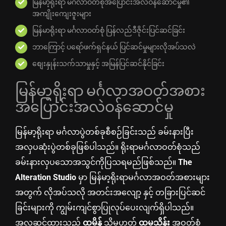
မြန်မာ့ရိုးရာ မင်္ဂလာဝတ်စုံအပြောင်းအလဲဝန်ဆောင်မှု၏
အကျိုးကျေးဇူးများ
မြန်မာရိုးရာ မင်္ဂလာဝတ်စုံ ပြန်လည်ဒီဇိုင်းပြင်ဆင်ခြင်း
ဘာကြောင့် ပရော်ဖက်ရှင်နယ် ပြင်ဆင်မှုများလိုအပ်သလဲ
စျေးနှုန်းသက်သာမှုနှင့် အမြန်ပြင်ဆင်နိုင်ခြင်း
မြန်မာ့ရိုးရာ မင်္ဂလာအဝတ်အစား
အပြောင်းအလဲဝန်ဆောင်မှု
မြန်မာ့ရိုးရာ မင်္ဂလာပွဲတစ်ခုစီစဉ်ခြင်းသည် ခမ်းနားပြီး
အလှပဆုံးပွဲတစ်ခုဖြစ်ပါသည်။ ရိုးရာမင်္ဂလာဝတ်စုံသည်
ခမ်းနားလှပသောအသွင်ကိုပြသရမည်ဖြစ်သည်။
The
Alteration Studio
မှာ မြန်မာ့ရိုးရာမင်္ဂလာအဝတ်အစားများ
အတွက် လိုအပ်သလို အတင်းအလျော့ နှင့် တခြားပြင်ဆင်
ခြင်းများကို ကျွမ်းကျင်စွာပြုလုပ်ပေးလျက်ရှိပါသည်။
အလှဆင်ထားသည့်
ထမိန်
သို့မဟုတ်
ထမသိန်း
အဝတ်စုံ