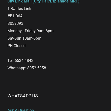
City Link Mall (City Hall/Esplanade MRT)
1 Raffles Link
#B1-06A
S039393
Monday - Friday 9am-6pm
Sat-Sun 10am-6pm
PH Closed
Tel: 6534 4843
Whatsapp: 8952 5058
WHATSAPP US
Ask A Question