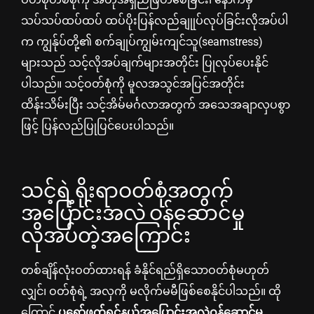
သပ်သပ်ထပ်ထပ် ထပ်ပိုးပြန်လည်ချုုပ်လုပ်ခြင်းလိုအပ်ပါ
က ကျွန်ုပ်တို့၏ စက်ချုပ်ကျွမ်းကျင်သူ(seamstress)
များသည် သင့်လိုအပ်ချက်များအတိုင်း ပြုလုပ်ပေးနိုင်
ပါသည်။ သင့်ဝတ်စုံကို မူလအသွင်အပြင်အတိုင်း
ထိန်းသိမ်းပြီး သင့်အိမ်မင်္ဂလာအတွက် အသေအချာလှပစွာ
ဖြင့် ပြန်လည်ပြုပြင်ပေးပါသည်။
သင့်ရဲ့ရိုးရာဝတ်စုံအတွက်
အပြောင်းအလဲ ဝန်ဆောင်မှု
လိုအပ်တဲ့အကြောင်း
တစ်ချိန်လုံးဝတ်ထားရန် ခံနိုင်ရည်ရှိသောဝတ်စုံမဟုတ်
လျှင်၊ ဝတ်စုံရဲ့ အလှကို မလိုက်မမီဖြစ်စေနိုင်ပါသည်။ ထို
ကြောင့်
ပရော်ဖက်ရှင်နယ်အပြောင်းအလဲဝန်ဆောင်မှု