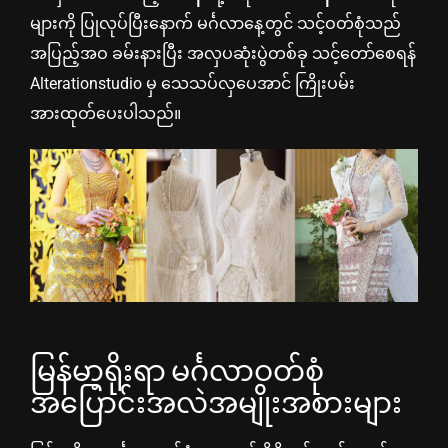
များကို ပြုလုပ်ပြီးနောက် မင်္ဂလာနေ့တွင် သင့်ဝတ်စုံသည်
အပြည့်အဝ ခမ်းနားပြီး အလှပဆုံးပွဲတစ်ခု သင့်တော်စေရန်
Alterationstudio မှ သေသပ်လှပေအာင် ကြိုးပမ်း
အားထုတ်ပေးပါသည်။
မြန်မာ့ရိုးရာ မင်္ဂလာဝတ်စုံ
အပြောင်းအလဲအမျိုးအစားများ