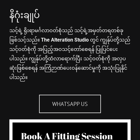
နိဂုံးချုပ်
သင့်ရဲ့ ရိုးရာမင်္ဂလာဝတ်စုံသည် သင့်ရဲ့အမှတ်တရတစ်ခု
ဖြစ်သင့်သည်။
The Alteration Studio
တွင် ကျွန်ုပ်တို့သည်
သင့်ဝတ်စုံကို အပြည့်အဝသင့်တော်စေရန် ပြုပြင်ပေး
ပါသည်။ ကျွန်ုပ်တို့ထံလာရောက်ပြီး သင့်ဝတ်စုံကို အလှပ
ဆုံးဖြစ်စေရန် အကြံဉာဏ်ပေးဝန်ဆောင်မှုကို အသုံးပြုနိုင်
ပါသည်။
WHATSAPP US
Book A Fitting Session